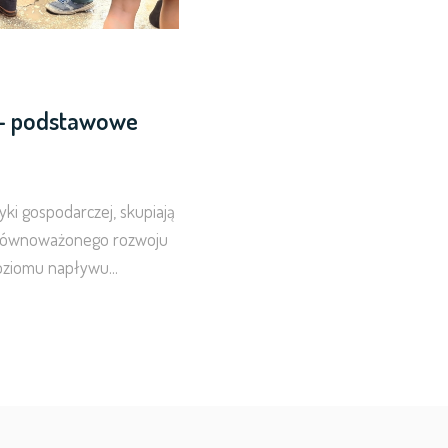
 - podstawowe
tyki gospodarczej, skupiają
 zrównoważonego rozwoju
oziomu napływu...