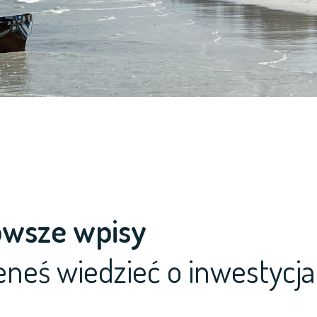
owsze wpisy
eneś wiedzieć o inwestycj